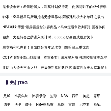
昆卡谈未来：希洪盼留人，科莫计划仍待定，伤病阴影下的成长赛季
独家：皇马新星马斯坦托诺无缘世界杯 阿根廷终极大名单呼之欲出
NBA商城"手滑"暴露雷霆总决赛商品？马刺遭遇争议判罚引罢赛传闻
独家：戈登转会巴萨进入倒计时，8500万欧身价成最后关卡
观赛福利抢先看！贵阳国际青年足球赛门票暗藏三重惊喜
CCTV16直播泰山战蓉城：克雷桑韦世豪双星对决 残阵较量谁主沉浮
亚历山大谈天王山之战：开局低迷靠团队托底 雷霆胜在更衣室凝聚力
热门TAG
足球
比赛集锦
比赛录像
篮球
NBA
西甲
英超
意甲
德甲
法甲
骑士
NBA季后赛
马刺
雷霆
尼克斯
欧冠