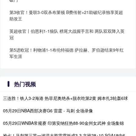
第3收官！曼联3-0双杀布莱顿 B费传射+21助破纪录独享英超
助攻王
英超收官丨伯恩利1-1狼队 榜尾大战握手言和 两队双双降入英
冠
第5进欧冠！利物浦1-1布伦特福德 萨拉赫、罗伯逊结束9年红
军生涯
热门视频
三连胜！铁人3-2海港 热菲尼奥绝杀+脱衣吃第2黄 姆本扎3轮轰6球
05月29日NBA西部决赛G6 雷霆 - 马刺 全场录像
05月29日WNBA常规赛 印第安纳狂热88-90金州女武神 全场集锦
抢七！马刺第三节一波流大胜雷霆扳成3-3 文班28+10 SGA18中6