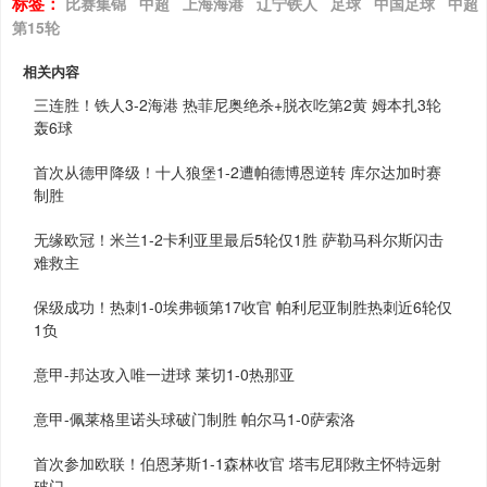
标签：
比赛集锦
中超
上海海港
辽宁铁人
足球
中国足球
中超
第15轮
相关内容
三连胜！铁人3-2海港 热菲尼奥绝杀+脱衣吃第2黄 姆本扎3轮
轰6球
首次从德甲降级！十人狼堡1-2遭帕德博恩逆转 库尔达加时赛
制胜
无缘欧冠！米兰1-2卡利亚里最后5轮仅1胜 萨勒马科尔斯闪击
难救主
保级成功！热刺1-0埃弗顿第17收官 帕利尼亚制胜热刺近6轮仅
1负
意甲-邦达攻入唯一进球 莱切1-0热那亚
意甲-佩莱格里诺头球破门制胜 帕尔马1-0萨索洛
首次参加欧联！伯恩茅斯1-1森林收官 塔韦尼耶救主怀特远射
破门