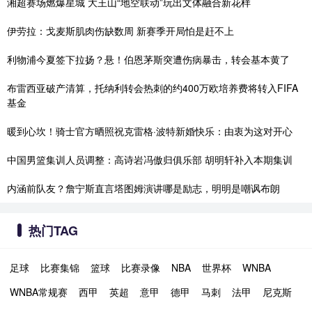
湘超赛场燃爆星城 大王山“地空联动”玩出文体融合新花样
伊劳拉：戈麦斯肌肉伤缺数周 新赛季开局怕是赶不上
利物浦今夏签下拉扬？悬！伯恩茅斯突遭伤病暴击，转会基本黄了
布雷西亚破产清算，托纳利转会热刺的约400万欧培养费将转入FIFA
基金
暖到心坎！骑士官方晒照祝克雷格·波特新婚快乐：由衷为这对开心
中国男篮集训人员调整：高诗岩冯傲归俱乐部 胡明轩补入本期集训
内涵前队友？詹宁斯直言塔图姆演讲哪是励志，明明是嘲讽布朗
热门TAG
足球
比赛集锦
篮球
比赛录像
NBA
世界杯
WNBA
WNBA常规赛
西甲
英超
意甲
德甲
马刺
法甲
尼克斯