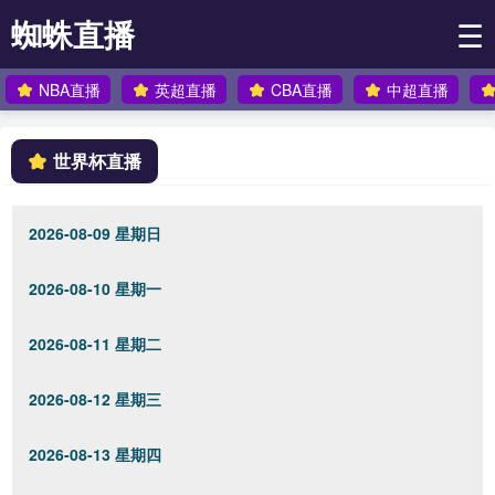
蜘蛛直播
☰
NBA直播
英超直播
CBA直播
中超直播
世界杯直播
2026-08-09 星期日
2026-08-10 星期一
2026-08-11 星期二
2026-08-12 星期三
2026-08-13 星期四