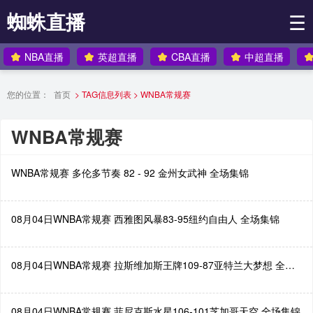
蜘蛛直播
☰
NBA直播
英超直播
CBA直播
中超直播
您的位置：
首页
> TAG信息列表 > WNBA常规赛
WNBA常规赛
WNBA常规赛 多伦多节奏 82 - 92 金州女武神 全场集锦
08月04日WNBA常规赛 西雅图风暴83-95纽约自由人 全场集锦
08月04日WNBA常规赛 拉斯维加斯王牌109-87亚特兰大梦想 全场集锦
08月04日WNBA常规赛 菲尼克斯水星106-101芝加哥天空 全场集锦