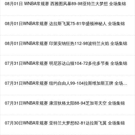
08月01日 WNBA常规赛 西雅图风暴89-98亚特兰大梦想 全场集锦
08月01日WNBA常规赛 达拉斯飞翼75-81华盛顿神秘人 全场集锦
08月01日WNBA常规赛 印第安纳狂热112-98波特兰火焰 全场集锦
07月31日WNBA常规赛 明尼苏达山猫104-72多伦多节奏 全场集锦
07月31日WNBA常规赛 纽约自由人99-104拉斯维加斯王牌 全场集锦
07月31日WNBA常规赛 康涅狄格太阳88-94芝加哥天空 全场集锦
07月30日WNBA常规赛 亚特兰大梦想82-81达拉斯飞翼 全场集锦