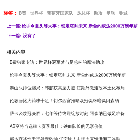
标签：
B费
世界杯
葡萄牙国家队
足总杯
助攻
曼联
曼城
上一篇:
枪手今夏头等大事：锁定塔帅未来 新合约或达2000万镑年薪
下一篇:
没有了
相关内容
B费独家专访：世界杯冠军梦与足总杯的魔法助攻
枪手今夏头等大事：锁定塔帅未来 新合约或达2000万镑年薪
泰山队帅位谜局：韩鹏获高层力挺 短期外教难改本土化布局
伦敦德比火药味十足！切尔西官推晒欧冠奖杯暗讽阿森纳
萨卡谈欧冠决赛：七年等待终迎绽放时刻 阿森纳已做足准备
AB亨特当选纽卡赛季最佳：铁血队长的无形价值
邦本宜裕惊天远射定乾坤 辽宁铁人主场力克海港迎三连胜