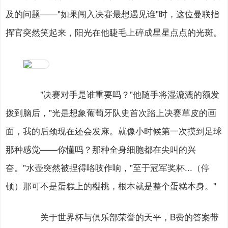
及的问题——"如果闯入决赛最想遇见谁"时，这位曼联指
挥官突然笑起来，阳光在他睫毛上碎成星星点点的光斑。
"决赛对手是谁重要吗？"他随手将湿漉漉的额发
拨到脑后，"光是想象葡萄牙队史首次踏上决赛草皮的画
面，我的后颈现在还会发麻。就像小时候第一次摸到足球
那种感觉——你懂吗？那种全身细胞都在尖叫的兴
奋。"水壶突然被捏得咯吱作响，"至于冠军奖杯...（停
顿）那可不是蛋糕上的樱桃，根本就是整个蛋糕本身。"
关于世界杯与俱乐部荣誉的天平，B费的答案带