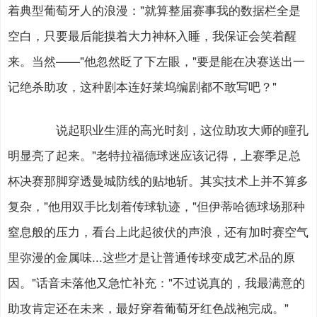
着典型葡萄牙人的浪漫："就算整届赛事我的数据栏全是
空白，只要最后能摸着大力神杯入睡，我保证会笑着醒
来。当然——"他忽然眨了下左眼，"要是能在决赛送出一
记绝杀助攻，这种剧本连好莱坞编剧都不敢写吧？"
说起职业生涯的高光时刻，这位助攻大师的瞳孔
明显亮了起来。"老特拉福德球迷应该记得，上赛季足总
杯决赛那脚穿透曼城防线的贴地斩。其实技术上并不算多
复杂，"他用双手比划着传球轨迹，"但伊蒂哈德球场那种
窒息般的压力，看台上此起彼伏的声浪，还有加时赛空气
里弥漫的金属味...这些才是让普通传球变成艺术品的原
因。"话音未落他又急忙补充："不过说真的，我最满意的
助攻肯定还在未来，最好穿着葡萄牙红色战袍完成。"