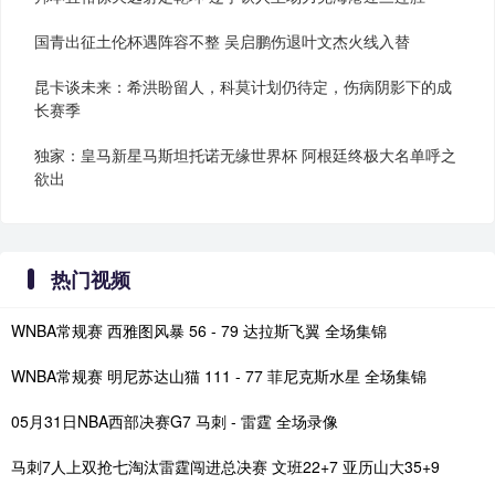
国青出征土伦杯遇阵容不整 吴启鹏伤退叶文杰火线入替
昆卡谈未来：希洪盼留人，科莫计划仍待定，伤病阴影下的成
长赛季
独家：皇马新星马斯坦托诺无缘世界杯 阿根廷终极大名单呼之
欲出
热门视频
WNBA常规赛 西雅图风暴 56 - 79 达拉斯飞翼 全场集锦
WNBA常规赛 明尼苏达山猫 111 - 77 菲尼克斯水星 全场集锦
05月31日NBA西部决赛G7 马刺 - 雷霆 全场录像
马刺7人上双抢七淘汰雷霆闯进总决赛 文班22+7 亚历山大35+9