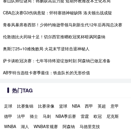
泰山队帅位谜局：韩鹏获高层力挺 短期外教难改本土化布局
CBA总决赛G3伤病悬疑：怀特塞德神秘缺阵 洛夫顿出战成疑
青春风暴席卷西部！少帅约翰逊带领马刺新生代12年后再闯总决赛
伦敦德比火药味十足！切尔西官推晒欧冠奖杯暗讽阿森纳
奥斯汀25+10难挽败局 火花末节逆转击退神秘人
萨卡谈欧冠决赛：七年等待终迎绽放时刻 阿森纳已做足准备
AB亨特当选纽卡赛季最佳：铁血队长的无形价值
热门TAG
足球
比赛集锦
比赛录像
篮球
NBA
西甲
英超
意甲
德甲
法甲
骑士
马刺
NBA季后赛
雷霆
欧冠
尼克斯
WNBA
湖人
WNBA常规赛
阿森纳
马德里竞技