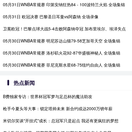
05月31日WNBA常规赛 印第安纳狂热84 - 100波特兰火焰 全场集锦
05月31日 欧冠决赛 巴黎圣日耳曼vs阿森纳 全场录像
卫冕欧冠！巴黎点球大战5-4击败阿森纳夺冠 加布里埃尔、埃泽失点
05月30日WNBA常规赛 明尼苏达山猫79-58芝加哥天空 全场集锦
05月30日WNBA常规赛 洛杉矶火花92-87华盛顿神秘人 全场集锦
05月30日WNBA常规赛 菲尼克斯水星68-75纽约自由人 全场集锦
热点新闻
B费独家专访：世界杯冠军梦与足总杯的魔法助攻
枪手今夏头等大事：锁定塔帅未来 新合约或达2000万镑年薪
米切尔笑谈"开挂式"成长：总冠军只是起点 我还有更疯狂的梦想