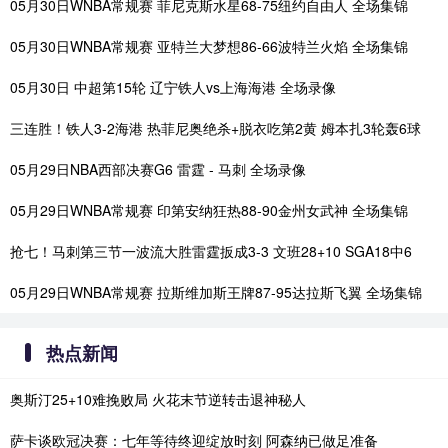
05月30日WNBA常规赛 菲尼克斯水星68-75纽约自由人 全场集锦
05月30日WNBA常规赛 亚特兰大梦想86-66波特兰火焰 全场集锦
05月30日 中超第15轮 辽宁铁人vs上海海港 全场录像
三连胜！铁人3-2海港 热菲尼奥绝杀+脱衣吃第2黄 姆本扎3轮轰6球
05月29日NBA西部决赛G6 雷霆 - 马刺 全场录像
05月29日WNBA常规赛 印第安纳狂热88-90金州女武神 全场集锦
抢七！马刺第三节一波流大胜雷霆扳成3-3 文班28+10 SGA18中6
05月29日WNBA常规赛 拉斯维加斯王牌87-95达拉斯飞翼 全场集锦
热点新闻
奥斯汀25+10难挽败局 火花末节逆转击退神秘人
萨卡谈欧冠决赛：七年等待终迎绽放时刻 阿森纳已做足准备