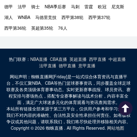
德甲
法甲
骑士
NBA季后赛
马刺
雷霆
欧冠
尼克斯
湖人
WNBA
马德里竞技
西甲第38轮
西甲第37轮
西甲第36轮
英超第35轮
76人
热门联赛：
NBA直播
CBA直播
英超直播
西甲直播
中超直播
法甲直播
德甲直播
意甲直播
网站声明：蜘蛛直播网[Friday]是一站式综合体育资讯与直播平
台，不仅汇聚NBA、CBA等热门篮球赛事资讯，同步覆盖全球足球
联赛及各类顶级体育赛事动态。实时更新赛事战报、球员资讯、赛
程安排与赛场热点，搭配专业赛事解读与战术分析，内容丰富全
面，满足广大球迷多元化的体育观看与资讯查阅需求。
本站所有链接全部来源于第三方平台，仅供用户参考和学习使用。
我们不对内容的准确性、合法性及安全性承担任何责任。如有版权
争议或其他问题，请联系我们，我们将尽快处理并移除相关内容。
Copyright © 2026 蜘蛛直播 . All Rights Reserved.
网站地图