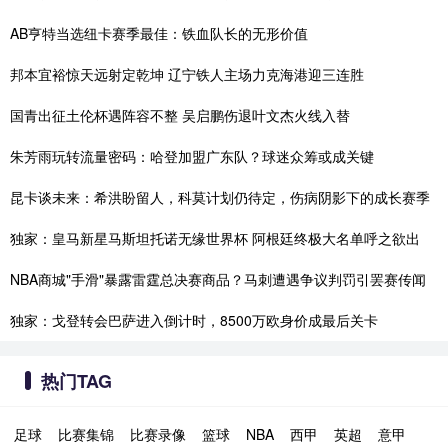
AB亨特当选纽卡赛季最佳：铁血队长的无形价值
邦本宜裕惊天远射定乾坤 辽宁铁人主场力克海港迎三连胜
国青出征土伦杯遇阵容不整 吴启鹏伤退叶文杰火线入替
朱芳雨玩转流量密码：哈登加盟广东队？球迷众筹或成关键
昆卡谈未来：希洪盼留人，科莫计划仍待定，伤病阴影下的成长赛季
独家：皇马新星马斯坦托诺无缘世界杯 阿根廷终极大名单呼之欲出
NBA商城"手滑"暴露雷霆总决赛商品？马刺遭遇争议判罚引罢赛传闻
独家：戈登转会巴萨进入倒计时，8500万欧身价成最后关卡
热门TAG
足球
比赛集锦
比赛录像
篮球
NBA
西甲
英超
意甲