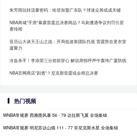
朱芳雨玩转流量密码：哈登加盟广东队？球迷众筹或成关键
NBA商城"手滑"暴露雷霆总决赛商品？马刺遭遇争议判罚引罢
赛传闻
亚历山大谈天王山之战：开局低迷靠团队托底 雷霆胜在更衣室
凝聚力
冷血杀手！李添荣三分箭箭穿心 解说席惊呼声中轰垮广厦防线
NBA官网商店"剧透"？尼克斯雷霆或会师总决赛
热门视频
WNBA常规赛 西雅图风暴 56 - 79 达拉斯飞翼 全场集锦
WNBA常规赛 明尼苏达山猫 111 - 77 菲尼克斯水星 全场集锦