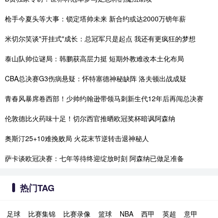
枪手今夏头等大事：锁定塔帅未来 新合约或达2000万镑年薪
米切尔笑谈"开挂式"成长：总冠军只是起点 我还有更疯狂的梦想
泰山队帅位谜局：韩鹏获高层力挺 短期外教难改本土化布局
CBA总决赛G3伤病悬疑：怀特塞德神秘缺阵 洛夫顿出战成疑
青春风暴席卷西部！少帅约翰逊带领马刺新生代12年后再闯总决赛
伦敦德比火药味十足！切尔西官推晒欧冠奖杯暗讽阿森纳
奥斯汀25+10难挽败局 火花末节逆转击退神秘人
萨卡谈欧冠决赛：七年等待终迎绽放时刻 阿森纳已做足准备
热门TAG
足球
比赛集锦
比赛录像
篮球
NBA
西甲
英超
意甲