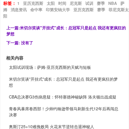
标签：
1
亚历克西斯
太阳
时间
尼克斯
试训
赛季
NBA
萨
姆
消息资讯
命中率
印第安纳大学
亚历克西斯
赛季
菲尼克斯太
阳
上一篇:
米切尔笑谈"开挂式"成长：总冠军只是起点 我还有更疯狂的
梦想
下一篇:
没有了
相关内容
太阳试训现场：萨姆-亚历克西斯的天赋与短板
米切尔笑谈"开挂式"成长：总冠军只是起点 我还有更疯狂的梦
想
CBA总决赛G3伤病悬疑：怀特塞德神秘缺阵 洛夫顿出战成疑
青春风暴席卷西部！少帅约翰逊带领马刺新生代12年后再闯总
决赛
奥斯汀25+10难挽败局 火花末节逆转击退神秘人