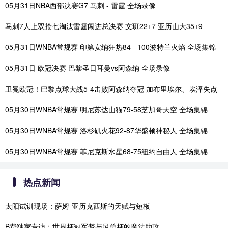
05月31日NBA西部决赛G7 马刺 - 雷霆 全场录像
马刺7人上双抢七淘汰雷霆闯进总决赛 文班22+7 亚历山大35+9
05月31日WNBA常规赛 印第安纳狂热84 - 100波特兰火焰 全场集锦
05月31日 欧冠决赛 巴黎圣日耳曼vs阿森纳 全场录像
卫冕欧冠！巴黎点球大战5-4击败阿森纳夺冠 加布里埃尔、埃泽失点
05月30日WNBA常规赛 明尼苏达山猫79-58芝加哥天空 全场集锦
05月30日WNBA常规赛 洛杉矶火花92-87华盛顿神秘人 全场集锦
05月30日WNBA常规赛 菲尼克斯水星68-75纽约自由人 全场集锦
热点新闻
太阳试训现场：萨姆-亚历克西斯的天赋与短板
B费独家专访：世界杯冠军梦与足总杯的魔法助攻