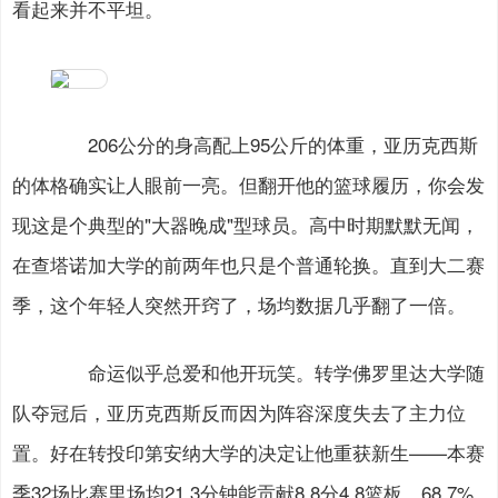
看起来并不平坦。
206公分的身高配上95公斤的体重，亚历克西斯
的体格确实让人眼前一亮。但翻开他的篮球履历，你会发
现这是个典型的"大器晚成"型球员。高中时期默默无闻，
在查塔诺加大学的前两年也只是个普通轮换。直到大二赛
季，这个年轻人突然开窍了，场均数据几乎翻了一倍。
命运似乎总爱和他开玩笑。转学佛罗里达大学随
队夺冠后，亚历克西斯反而因为阵容深度失去了主力位
置。好在转投印第安纳大学的决定让他重获新生——本赛
季32场比赛里场均21.3分钟能贡献8.8分4.8篮板，68.7%