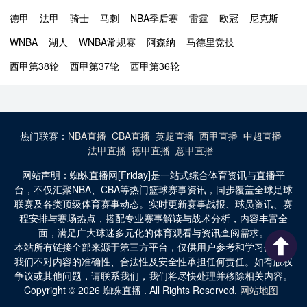
德甲
法甲
骑士
马刺
NBA季后赛
雷霆
欧冠
尼克斯
WNBA
湖人
WNBA常规赛
阿森纳
马德里竞技
西甲第38轮
西甲第37轮
西甲第36轮
热门联赛：
NBA直播
CBA直播
英超直播
西甲直播
中超直播
法甲直播
德甲直播
意甲直播
网站声明：蜘蛛直播网[Friday]是一站式综合体育资讯与直播平
台，不仅汇聚NBA、CBA等热门篮球赛事资讯，同步覆盖全球足球
联赛及各类顶级体育赛事动态。实时更新赛事战报、球员资讯、赛
程安排与赛场热点，搭配专业赛事解读与战术分析，内容丰富全
面，满足广大球迷多元化的体育观看与资讯查阅需求。
本站所有链接全部来源于第三方平台，仅供用户参考和学习使用。
我们不对内容的准确性、合法性及安全性承担任何责任。如有版权
争议或其他问题，请联系我们，我们将尽快处理并移除相关内容。
Copyright © 2026 蜘蛛直播 . All Rights Reserved.
网站地图