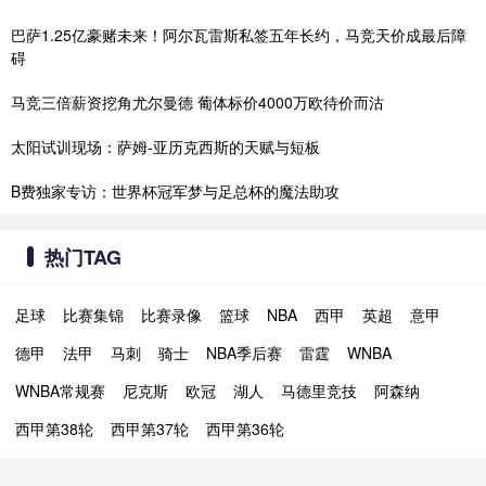
巴萨1.25亿豪赌未来！阿尔瓦雷斯私签五年长约，马竞天价成最后障
碍
马竞三倍薪资挖角尤尔曼德 葡体标价4000万欧待价而沽
太阳试训现场：萨姆-亚历克西斯的天赋与短板
B费独家专访：世界杯冠军梦与足总杯的魔法助攻
热门TAG
足球
比赛集锦
比赛录像
篮球
NBA
西甲
英超
意甲
德甲
法甲
马刺
骑士
NBA季后赛
雷霆
WNBA
WNBA常规赛
尼克斯
欧冠
湖人
马德里竞技
阿森纳
西甲第38轮
西甲第37轮
西甲第36轮