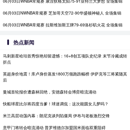
06月03日WNBA常规赛 康涅狄格太阳75-91亚特兰大梦想 全场集锦
06月03日NWNBA常规赛 芝加哥天空72-90华盛顿神秘人 全场集锦
06月03日WNBA常规赛 拉斯维加斯王牌79-69洛杉矶火花 全场集锦
热点新闻
马刺新星哈珀首秀惊艳却留遗憾：16+8创五项队史纪录 末节冷藏成转
折点
英超身价地震！库卢身价蒸发1800万领跑跌幅榜 伊萨克等三将紧随其
后
曼城首轮报价遭森林回绝，安德森转会博弈暗流涌动
快船球星比尔将四度当爹！球迷调侃：这次能圆女儿梦吗？
米兰高层动荡内幕：朗尼克谈判陷僵局 伊布与老板激烈交锋
意甲门将转会暗流涌动 普罗维德尔加盟国米面临双重阻碍