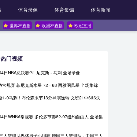
播
体育录像
体育集锦
体育新闻
世界杯直播
欧洲杯直播
欧冠直播
热门视频
04日NBA总决赛G1 尼克斯 - 马刺 全场录像
A常规赛 菲尼克斯水星 72 - 68 西雅图风暴 全场集锦
斯1-0马刺！布伦森末节13分导演逆转 文班21中6&6失
04日WNBA常规赛 多伦多节奏82-97纽约自由人 全场集
BA三人篮球世界杯男子小组赛 德国三人篮球队 - 中国三人