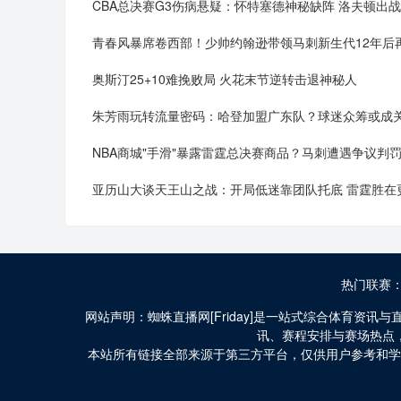
CBA总决赛G3伤病悬疑：怀特塞德神秘缺阵 洛夫顿出
青春风暴席卷西部！少帅约翰逊带领马刺新生代12年后
奥斯汀25+10难挽败局 火花末节逆转击退神秘人
朱芳雨玩转流量密码：哈登加盟广东队？球迷众筹或成
NBA商城"手滑"暴露雷霆总决赛商品？马刺遭遇争议判
亚历山大谈天王山之战：开局低迷靠团队托底 雷霆胜在
热门联赛
网站声明：蜘蛛直播网[Friday]是一站式综合体育资
讯、赛程安排与赛场热点
本站所有链接全部来源于第三方平台，仅供用户参考和学