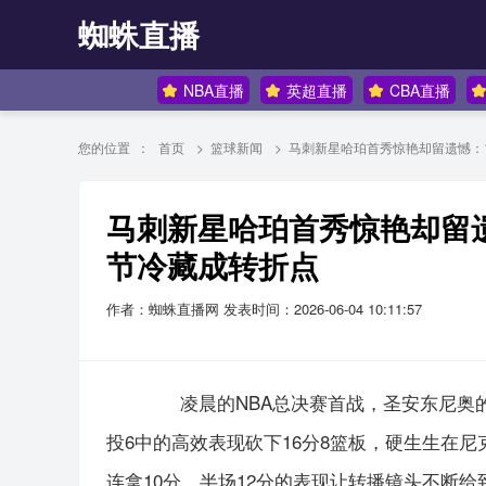
蜘蛛直播
NBA直播
英超直播
CBA直播
您的位置 ：
首页
>
篮球新闻
>
马刺新星哈珀首秀惊艳却留遗憾：1
马刺新星哈珀首秀惊艳却留遗
节冷藏成转折点
作者：蜘蛛直播网
发表时间：2026-06-04 10:11:57
凌晨的NBA总决赛首战，圣安东尼奥的
投6中的高效表现砍下16分8篮板，硬生生在
连拿10分，半场12分的表现让转播镜头不断