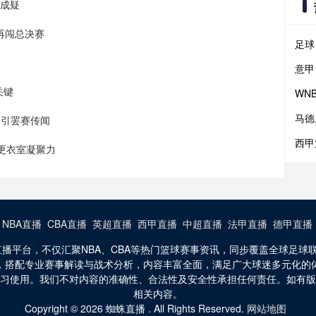
战成疑
再闯总决赛
足球
意甲
关键
WN
马德
罚引罢赛传闻
西甲
更衣室凝聚力
：
NBA直播
CBA直播
英超直播
西甲直播
中超直播
法甲直播
德甲直播
讯与直播平台，不仅汇聚NBA、CBA等热门篮球赛事资讯，同步覆盖全球
，搭配专业赛事解读与战术分析，内容丰富全面，满足广大球迷多元化的
习使用。我们不对内容的准确性、合法性及安全性承担任何责任。如有
相关内容。
Copyright © 2026 蜘蛛直播 . All Rights Reserved.
网站地图