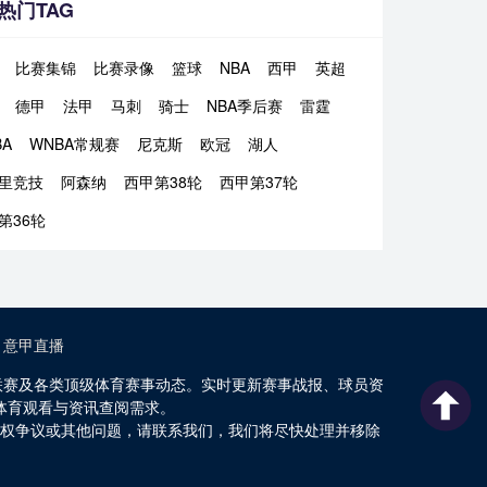
热门TAG
比赛集锦
比赛录像
篮球
NBA
西甲
英超
德甲
法甲
马刺
骑士
NBA季后赛
雷霆
BA
WNBA常规赛
尼克斯
欧冠
湖人
里竞技
阿森纳
西甲第38轮
西甲第37轮
第36轮
意甲直播
足球联赛及各类顶级体育赛事动态。实时更新赛事战报、球员资
体育观看与资讯查阅需求。
版权争议或其他问题，请联系我们，我们将尽快处理并移除