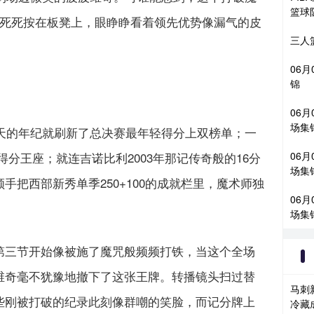
篮球
被死死按在板凳上，眼睁睁看着领先优势像漏气的皮
三人篮
06月
锦
06月
场集
天的年纪就刷新了总决赛最年轻得分上双榜单；一
分王座；就连吉诺比利2003年那记传奇般的16分
06月
场集
把西部新秀单季250+100的成就栏里，魔术师独
06月
场集
三节开始像被施了魔咒般频频打铁，当这个全场
维奇毫不犹豫地撤下了这张王牌。转播镜头扫过替
马刺
些刚被打破的纪录此刻像群嘲的笑脸，而记分牌上
冷藏