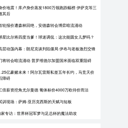
身价地震！库卢身价蒸发1800万领跑跌幅榜 伊萨克等三
随其后
首轮报价遭森林回绝，安德森转会博弈暗流涌动
球星比尔将四度当爹！球迷调侃：这次能圆女儿梦吗？
高层动荡内幕：朗尼克谈判陷僵局 伊布与老板激烈交锋
门将转会暗流涌动 普罗维德尔加盟国米面临双重阻碍
1.25亿豪赌未来！阿尔瓦雷斯私签五年长约，马竞天价
后障碍
三倍薪资挖角尤尔曼德 葡体标价4000万欧待价而沽
试训现场：萨姆-亚历克西斯的天赋与短板
独家专访：世界杯冠军梦与足总杯的魔法助攻