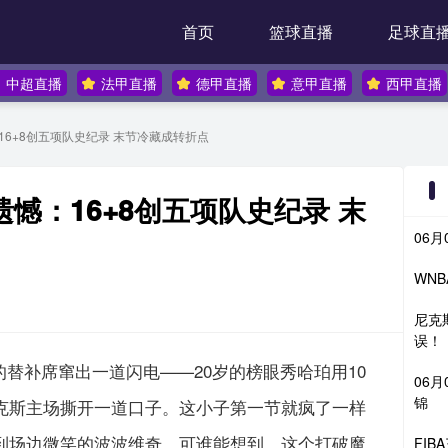
首页
篮球直播
足球直
中超直播
法甲直播
德甲直播
意甲直播
西甲直播
6+8创五项队史纪录 末节冷藏成转折点
憾：16+8创五项队史纪录 末
06月
WNB
尼克
误！
替补席窜出一道闪电——20岁的榜眼秀哈珀用10
06月
锦
尼克斯主场撕开一道口子。这小子第一节就疯了一样
给到场边微笑的波波维奇。可谁能想到，这个打破魔
FI