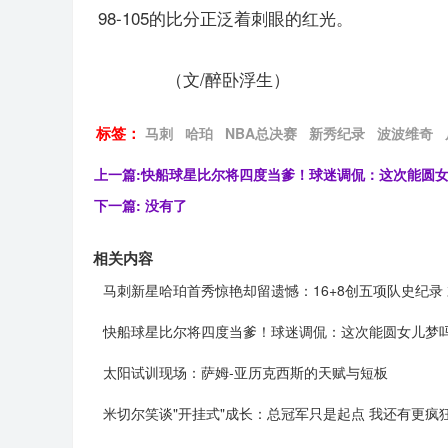
98-105的比分正泛着刺眼的红光。
（文/醉卧浮生）
标签：
马刺
哈珀
NBA总决赛
新秀纪录
波波维奇
上一篇:
快船球星比尔将四度当爹！球迷调侃：这次能圆
下一篇:
没有了
相关内容
马刺新星哈珀首秀惊艳却留遗憾：16+8创五项队史纪录
快船球星比尔将四度当爹！球迷调侃：这次能圆女儿梦
太阳试训现场：萨姆-亚历克西斯的天赋与短板
米切尔笑谈"开挂式"成长：总冠军只是起点 我还有更疯