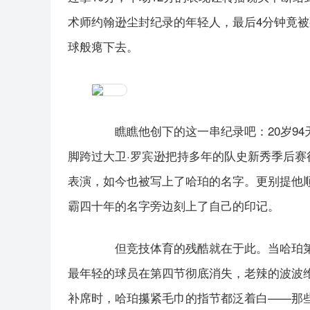
术师约翰逊尘封纪录的年轻人，最后4分钟竟
球般瘪下去。
瞧瞧他创下的这一串纪录吧：20岁94
脚跨过大卫·罗宾逊把持多年的队史新秀季后赛得
表演，如今也被写上了哈珀的名字。更别提他顺手
霸四十年的名字旁边刻上了自己的印记。
但竞技体育的残酷就在于此。当哈珀第
最年轻的球员在第四节彻底消失，老辣的波波
补席时，哈珀攥紧毛巾的指节都泛着白——那