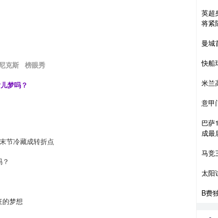
英超
将紧
曼城
快船
尼克斯
榜眼秀
米兰
女儿梦吗？
意甲
巴萨
成最
 末节冷藏成转折点
马竞
吗？
太阳
B费
狂的梦想