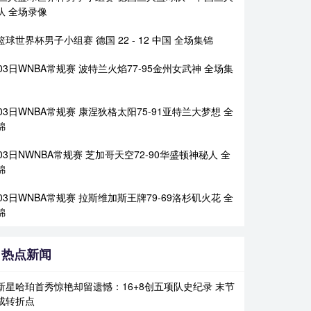
队 全场录像
球世界杯男子小组赛 德国 22 - 12 中国 全场集锦
03日WNBA常规赛 波特兰火焰77-95金州女武神 全场集
03日WNBA常规赛 康涅狄格太阳75-91亚特兰大梦想 全
锦
03日NWNBA常规赛 芝加哥天空72-90华盛顿神秘人 全
锦
03日WNBA常规赛 拉斯维加斯王牌79-69洛杉矶火花 全
锦
热点新闻
新星哈珀首秀惊艳却留遗憾：16+8创五项队史纪录 末节
成转折点