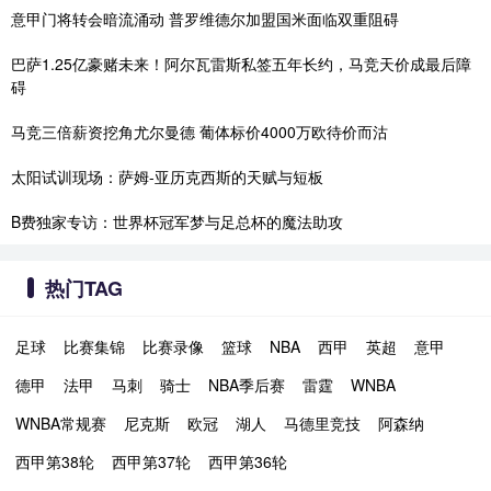
意甲门将转会暗流涌动 普罗维德尔加盟国米面临双重阻碍
巴萨1.25亿豪赌未来！阿尔瓦雷斯私签五年长约，马竞天价成最后障
碍
马竞三倍薪资挖角尤尔曼德 葡体标价4000万欧待价而沽
太阳试训现场：萨姆-亚历克西斯的天赋与短板
B费独家专访：世界杯冠军梦与足总杯的魔法助攻
热门TAG
足球
比赛集锦
比赛录像
篮球
NBA
西甲
英超
意甲
德甲
法甲
马刺
骑士
NBA季后赛
雷霆
WNBA
WNBA常规赛
尼克斯
欧冠
湖人
马德里竞技
阿森纳
西甲第38轮
西甲第37轮
西甲第36轮