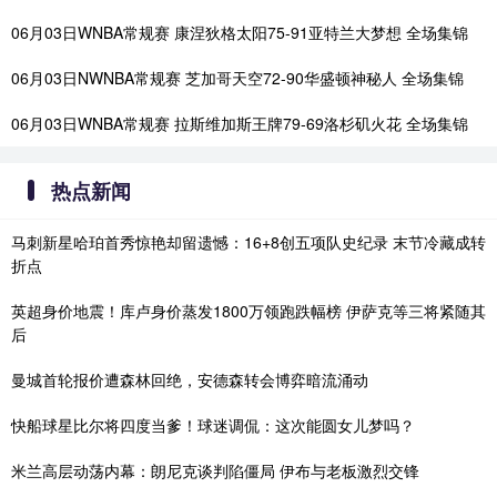
06月03日WNBA常规赛 康涅狄格太阳75-91亚特兰大梦想 全场集锦
06月03日NWNBA常规赛 芝加哥天空72-90华盛顿神秘人 全场集锦
06月03日WNBA常规赛 拉斯维加斯王牌79-69洛杉矶火花 全场集锦
热点新闻
马刺新星哈珀首秀惊艳却留遗憾：16+8创五项队史纪录 末节冷藏成转
折点
英超身价地震！库卢身价蒸发1800万领跑跌幅榜 伊萨克等三将紧随其
后
曼城首轮报价遭森林回绝，安德森转会博弈暗流涌动
快船球星比尔将四度当爹！球迷调侃：这次能圆女儿梦吗？
米兰高层动荡内幕：朗尼克谈判陷僵局 伊布与老板激烈交锋