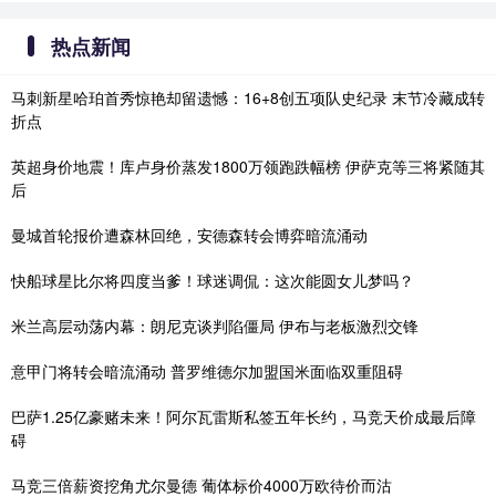
热点新闻
马刺新星哈珀首秀惊艳却留遗憾：16+8创五项队史纪录 末节冷藏成转
折点
英超身价地震！库卢身价蒸发1800万领跑跌幅榜 伊萨克等三将紧随其
后
曼城首轮报价遭森林回绝，安德森转会博弈暗流涌动
快船球星比尔将四度当爹！球迷调侃：这次能圆女儿梦吗？
米兰高层动荡内幕：朗尼克谈判陷僵局 伊布与老板激烈交锋
意甲门将转会暗流涌动 普罗维德尔加盟国米面临双重阻碍
巴萨1.25亿豪赌未来！阿尔瓦雷斯私签五年长约，马竞天价成最后障
碍
马竞三倍薪资挖角尤尔曼德 葡体标价4000万欧待价而沽