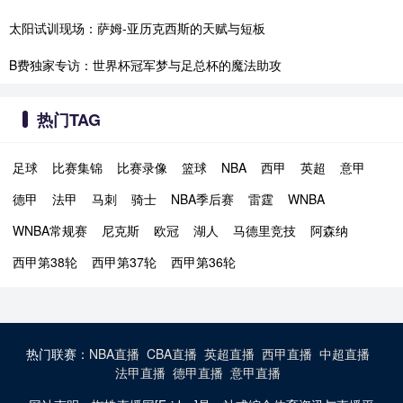
太阳试训现场：萨姆-亚历克西斯的天赋与短板
B费独家专访：世界杯冠军梦与足总杯的魔法助攻
热门TAG
足球
比赛集锦
比赛录像
篮球
NBA
西甲
英超
意甲
德甲
法甲
马刺
骑士
NBA季后赛
雷霆
WNBA
WNBA常规赛
尼克斯
欧冠
湖人
马德里竞技
阿森纳
西甲第38轮
西甲第37轮
西甲第36轮
热门联赛：
NBA直播
CBA直播
英超直播
西甲直播
中超直播
法甲直播
德甲直播
意甲直播