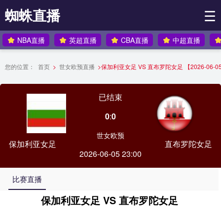
蜘蛛直播
☰
NBA直播
英超直播
CBA直播
中超直播
您的位置：
首页
>
世女欧预直播
>
保加利亚女足 VS 直布罗陀女足 【2026-06-05 
已结束
0
:
0
世女欧预
保加利亚女足
直布罗陀女足
2026-06-05 23:00
比赛直播
保加利亚女足 VS 直布罗陀女足